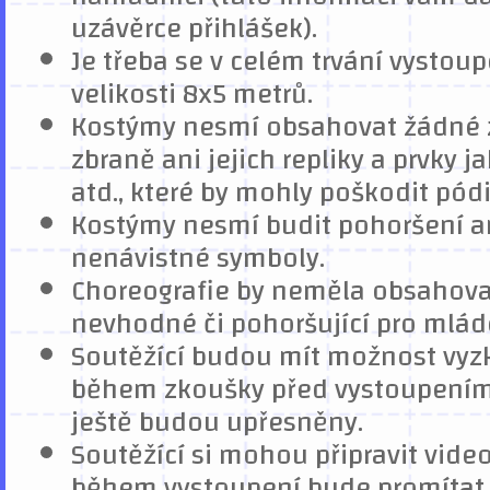
uzávěrce přihlášek).
Je třeba se v celém trvání vystou
velikosti 8x5 metrů.
Kostýmy nesmí obsahovat žádné 
zbraně ani jejich repliky a prvky ja
atd., které by mohly poškodit pód
Kostýmy nesmí budit pohoršení a
nenávistné symboly.
Choreografie by neměla obsahovat
nevhodné či pohoršující pro mlád
Soutěžící budou mít možnost vy
během zkoušky před vystoupením.
ještě budou upřesněny.
Soutěžící si mohou připravit video
během vystoupení bude promítat 