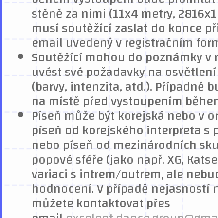
stěně za nimi (11x4 metry, 2816x1
musí soutěžící zaslat do konce př
email uvedený v registračním form
Soutěžící mohou do poznámky v r
uvést své požadavky na osvětlen
(barvy, intenzita, atd.). Případn
na místě před vystoupením běhe
Píseň může být korejská nebo v o
píseň od korejského interpreta s 
nebo píseň od mezinárodních skup
popové sféře (jako např. XG, Katseye
variaci s intrem/outrem, ale ne
hodnocení. V případě nejasností
můžete kontaktovat přes