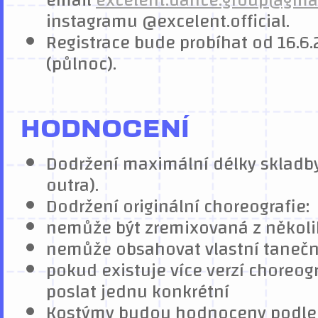
email
excelent.dance.group@gma
instagramu @excelent.official.
Registrace bude probíhat od 16.6
(půlnoc).
HODNOCENÍ
Dodržení maximální délky skladby
outra).
Dodržení originální choreografie:
nemůže být zremixovaná z několi
nemůže obsahovat vlastní tanečn
pokud existuje více verzí choreogra
poslat jednu konkrétní
Kostýmy budou hodnoceny podle